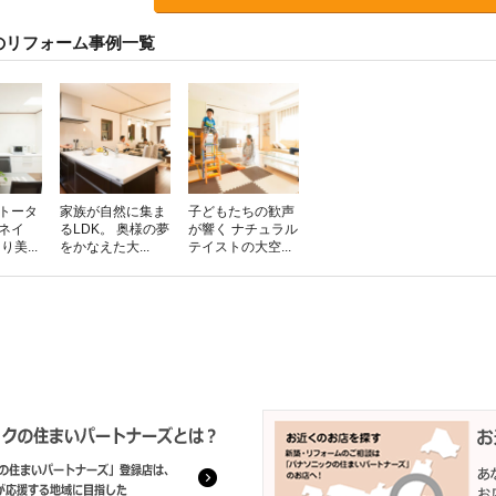
のリフォーム事例一覧
をトータ
家族が自然に集ま
子どもたちの歓声
ネイ
るLDK。 奥様の夢
が響く ナチュラル
美...
をかなえた大...
テイストの大空...