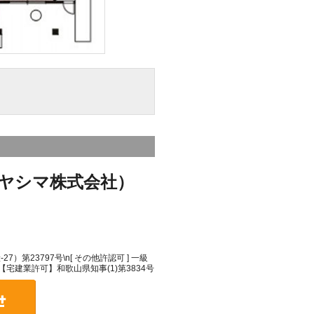
ヤシマ株式会社）
）第23797号\n[ その他許認可 ] 一級
\n【宅建業許可】和歌山県知事(1)第3834号