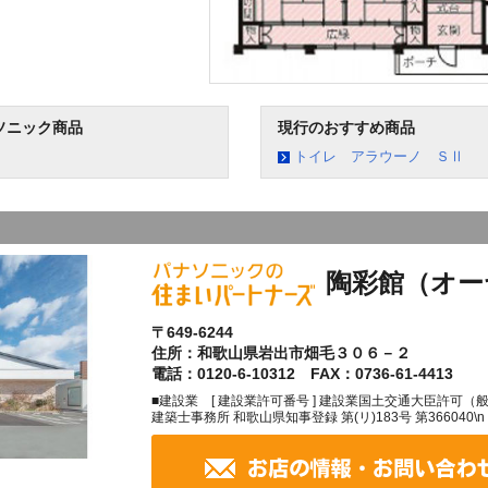
ソニック商品
現行のおすすめ商品
トイレ アラウーノ ＳⅡ
陶彩館（オー
〒649-6244
住所：和歌山県岩出市畑毛３０６－２
電話：0120-6-10312 FAX：0736-61-4413
■建設業 [ 建設業許可番号 ] 建設業国土交通大臣許可（般-27
建築士事務所 和歌山県知事登録 第(リ)183号 第366040