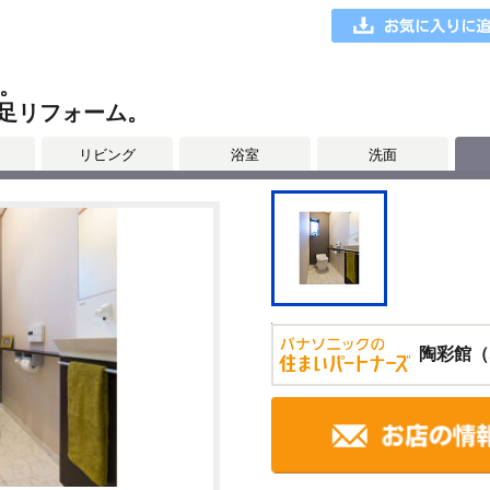
。
足リフォーム。
リビング
浴室
洗面
陶彩館（