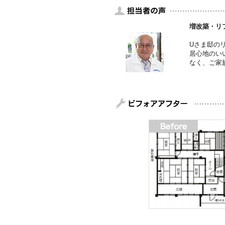
増改築・リ
Uさま邸の
居心地のい
なく、ご家