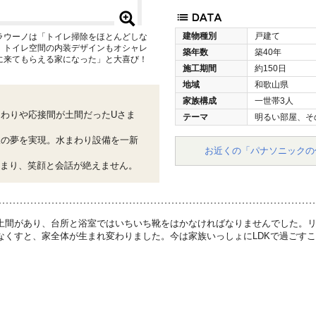
建物種別
戸建て
ラウーノは「トイレ掃除をほとんどしな
。トイレ空間の内装デザインもオシャレ
築年数
築40年
に来てもらえる家になった」と大喜び！
施工期間
約150日
地域
和歌山県
家族構成
一世帯3人
わりや応接間が土間だったUさま
テーマ
明るい部屋、そ
様の夢を実現。水まわり設備を一新
お近くの「パナソニックの
集まり、笑顔と会話が絶えません。
土間があり、台所と浴室ではいちいち靴をはかなければなりませんでした。
なくすと、家全体が生まれ変わりました。今は家族いっしょにLDKで過ごす