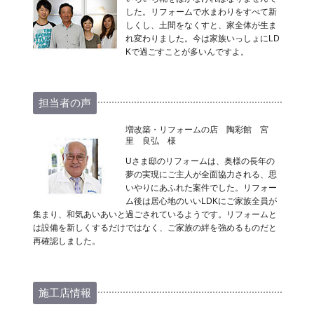
した。リフォームで水まわりをすべて新
しくし、土間をなくすと、家全体が生ま
れ変わりました。今は家族いっしょにLD
Kで過ごすことが多いんですよ。
担当者の声
増改築・リフォームの店 陶彩館 宮
里 良弘 様
Uさま邸のリフォームは、奥様の長年の
夢の実現にご主人が全面協力される、思
いやりにあふれた案件でした。リフォー
ム後は居心地のいいLDKにご家族全員が
集まり、和気あいあいと過ごされているようです。リフォームと
は設備を新しくするだけではなく、ご家族の絆を強めるものだと
再確認しました。
施工店情報