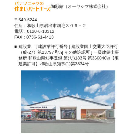
陶彩館（オーヤシマ株式会社）
〒649-6244
住所：和歌山県岩出市畑毛３０６－２
電話：0120-6-10312
FAX：0736-61-4413
建設業 [ 建設業許可番号 ] 建設業国土交通大臣許可
（般-27）第23797号\n[ その他許認可 ] 一級建築士事
務所 和歌山県知事登録 第(リ)183号 第366040\n【宅
建業許可】和歌山県知事(1)第3834号