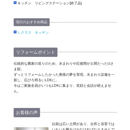
キッチン リビングステーション[終了品]
現行のおすすめ商品
Ｌクラス キッチン
リフォームポイント
伝統的な農家の造りのため、水まわりや応接間が土間だったUさ
ま邸。
ずっとリフォームしたかった奥様の夢を実現。水まわり設備を一
新し、広びろ明るいLDKに。
今はご家族全員がいつもLDKに集まり、笑顔と会話が絶えませ
ん。
お客様の声
以前は広い土間があり、台所と浴室では
いちいち靴をはかなければなりませんで