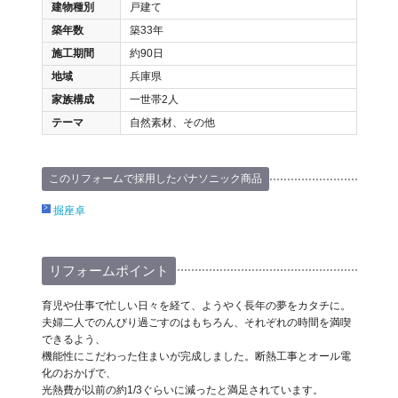
建物種別
戸建て
築年数
築33年
施工期間
約90日
地域
兵庫県
家族構成
一世帯2人
テーマ
自然素材、その他
このリフォームで採用したパナソニック商品
掘座卓
リフォームポイント
育児や仕事で忙しい日々を経て、ようやく長年の夢をカタチに。
夫婦二人でのんびり過ごすのはもちろん、それぞれの時間を満喫
できるよう、
機能性にこだわった住まいが完成しました。断熱工事とオール電
化のおかげで、
光熱費が以前の約1/3ぐらいに減ったと満足されています。