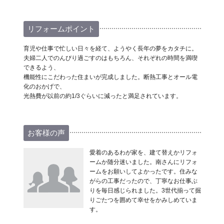
リフォームポイント
育児や仕事で忙しい日々を経て、ようやく長年の夢をカタチに。
夫婦二人でのんびり過ごすのはもちろん、それぞれの時間を満喫
できるよう、
機能性にこだわった住まいが完成しました。断熱工事とオール電
化のおかげで、
光熱費が以前の約1/3ぐらいに減ったと満足されています。
お客様の声
愛着のあるわが家を、建て替えかリフォ
ームか随分迷いました。南さんにリフォ
ームをお願いしてよかったです。住みな
がらの工事だったので、丁寧なお仕事ぶ
りを毎日感じられました。3世代揃って掘
りごたつを囲めて幸せをかみしめていま
す。