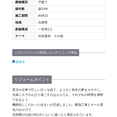
建物種別
戸建て
築年数
築33年
施工期間
約90日
地域
兵庫県
家族構成
一世帯2人
テーマ
自然素材、その他
このリフォームで採用したパナソニック商品
掘座卓
リフォームポイント
育児や仕事で忙しい日々を経て、ようやく長年の夢をカタチに。
夫婦二人でのんびり過ごすのはもちろん、それぞれの時間を満喫
できるよう、
機能性にこだわった住まいが完成しました。断熱工事とオール電
化のおかげで、
光熱費が以前の約1/3ぐらいに減ったと満足されています。