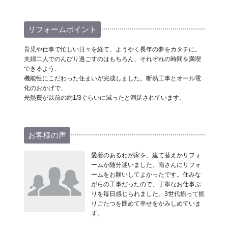
リフォームポイント
育児や仕事で忙しい日々を経て、ようやく長年の夢をカタチに。
夫婦二人でのんびり過ごすのはもちろん、それぞれの時間を満喫
できるよう、
機能性にこだわった住まいが完成しました。断熱工事とオール電
化のおかげで、
光熱費が以前の約1/3ぐらいに減ったと満足されています。
お客様の声
愛着のあるわが家を、建て替えかリフォ
ームか随分迷いました。南さんにリフォ
ームをお願いしてよかったです。住みな
がらの工事だったので、丁寧なお仕事ぶ
りを毎日感じられました。3世代揃って掘
りごたつを囲めて幸せをかみしめていま
す。