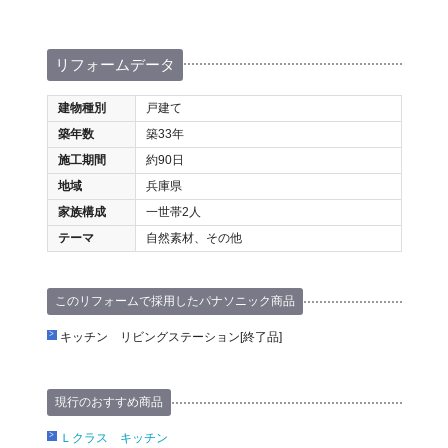
リフォームデータ
建物種別
戸建て
築年数
築33年
施工期間
約90日
地域
兵庫県
家族構成
一世帯2人
テーマ
自然素材、その他
このリフォームで採用したパナソニック商品
キッチン リビングステーション[終了品]
現行のおすすめ商品
Ｌクラス キッチン