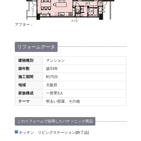
アフター：
リフォームデータ
建物種別
マンション
築年数
築33年
施工期間
約75日
地域
大阪府
家族構成
一世帯3人
テーマ
明るい部屋、その他
このリフォームで採用したパナソニック商品
キッチン リビングステーション[終了品]