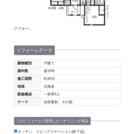
アフター：
リフォームデータ
建物種別
戸建て
築年数
築18年
施工期間
約30日
地域
北海道
家族構成
一世帯4人
テーマ
自然素材、その他
このリフォームで採用したパナソニック商品
キッチン リビングステーション[終了品]