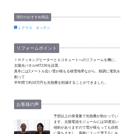
現行のおすすめ商品
Ｌクラス キッチン
リフォームポイント
ＩＨクッキングヒーターとエコキュートへのリフォームを機に、
太陽光パネルHIT230を設置。
真冬には2メートル近い雪が積もる積雪地帯ながら、順調に電気を
創って
半年間で約10万円も光熱費を削減することができました。
お客様の声
予想以上の発電量で光熱費が助かってい
ます。太陽電池モジュールには30度近い
傾斜がありますので雪が積もっても自然
に落ちますし、屋根に上って雪下ろしを