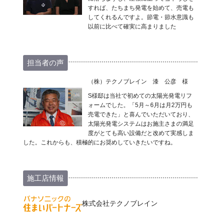
すれば、たちまち発電を始めて、売電も
してくれるんですよ。節電・節水意識も
以前に比べて確実に高まりました
担当者の声
（株）テクノブレイン 漆 公彦 様
S様邸は当社で初めての太陽光発電リフ
ォームでした。「5月～6月は月2万円も
売電できた」と喜んでいただいており、
太陽光発電システムはお施主さまの満足
度がとても高い設備だと改めて実感しま
した。これからも、積極的にお奨めしていきたいですね。
施工店情報
株式会社テクノブレイン