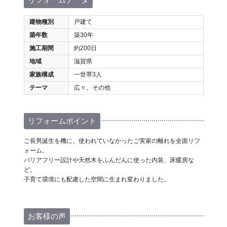
建物種別
戸建て
築年数
築30年
施工期間
約200日
地域
滋賀県
家族構成
一世帯3人
テーマ
広々、その他
リフォームポイント
ご長男誕生を機に、使われていなかったご実家の離れを全面リフ
ォーム。
バリアフリー設計や天然木をふんだんに使った内装、床暖房な
ど、
子育て環境にも配慮した空間に生まれ変わりました。
お客様の声