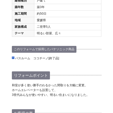
建物種別
戸建て
築年数
築3年
施工期間
約50日
地域
愛媛県
家族構成
二世帯5人
テーマ
明るい部屋、広々
このリフォームで採用したパナソニック商品
バスルーム ココチーノ[終了品]
リフォームポイント
和室が多く使い勝手のわるかった間取りを大幅に変更。
ホームエレベーターも設置して、
3世代みんなが使いやすい、明るい住まいになりました。