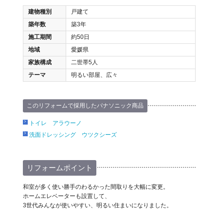
建物種別
戸建て
築年数
築3年
施工期間
約50日
地域
愛媛県
家族構成
二世帯5人
テーマ
明るい部屋、広々
このリフォームで採用したパナソニック商品
トイレ アラウーノ
洗面ドレッシング ウツクシーズ
リフォームポイント
和室が多く使い勝手のわるかった間取りを大幅に変更。
ホームエレベーターも設置して、
3世代みんなが使いやすい、明るい住まいになりました。