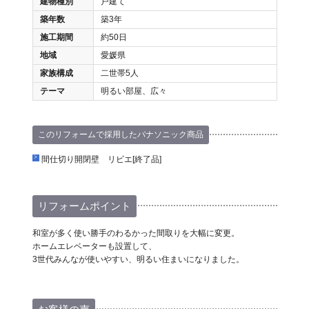
建物種別
戸建て
築年数
築3年
施工期間
約50日
地域
愛媛県
家族構成
二世帯5人
テーマ
明るい部屋、広々
このリフォームで採用したパナソニック商品
間仕切り開閉壁 リビエ[終了品]
リフォームポイント
和室が多く使い勝手のわるかった間取りを大幅に変更。
ホームエレベーターも設置して、
3世代みんなが使いやすい、明るい住まいになりました。