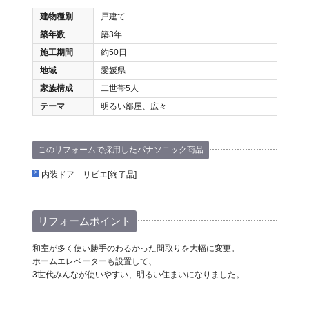
建物種別
戸建て
築年数
築3年
施工期間
約50日
地域
愛媛県
家族構成
二世帯5人
テーマ
明るい部屋、広々
このリフォームで採用したパナソニック商品
内装ドア リビエ[終了品]
リフォームポイント
和室が多く使い勝手のわるかった間取りを大幅に変更。
ホームエレベーターも設置して、
3世代みんなが使いやすい、明るい住まいになりました。