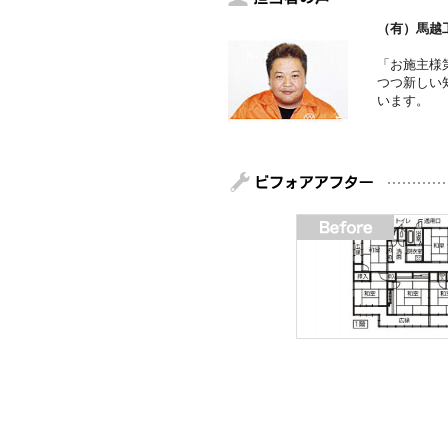
（有）馬越
「お施主様
つつ新しい
います。