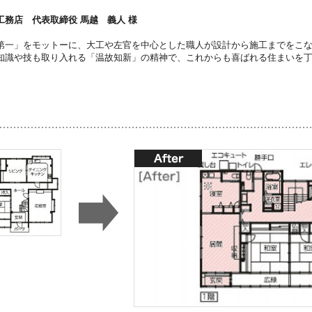
工務店 代表取締役 馬越 義人 様
第一」をモットーに、大工や左官を中心とした職人が設計から施工までをこ
知識や技も取り入れる「温故知新」の精神で、これからも喜ばれる住まいを