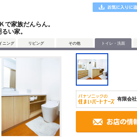
Ｋで家族だんらん。
明るい家。
イニング
リビング
その他
トイレ・洗面
有限会社