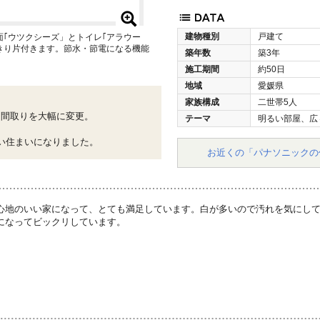
建物種別
戸建て
｢ウツクシーズ」とトイレ｢アラウー
きり片付きます。節水・節電になる機能
築年数
築3年
施工期間
約50日
地域
愛媛県
家族構成
二世帯5人
た間取りを大幅に変更。
テーマ
明るい部屋、広
、
い住まいになりました。
お近くの「パナソニックの
心地のいい家になって、とても満足しています。白が多いので汚れを気にし
になってビックリしています。