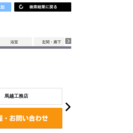
浴室
玄関・廊下
 馬越工務店