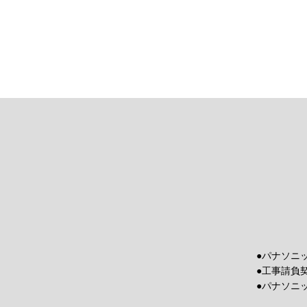
●パナソニ
●工事請負
●パナソニ