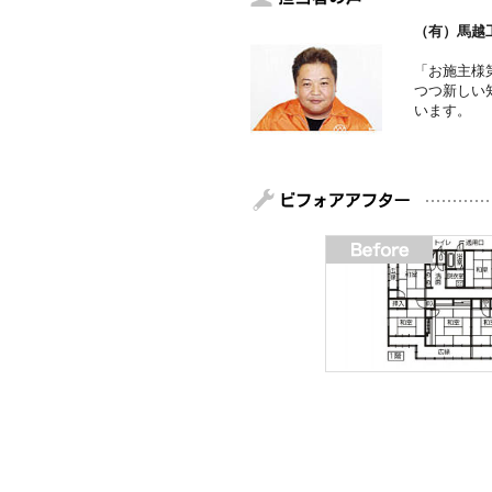
（有）馬越
「お施主様
つつ新しい
います。