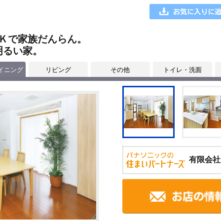
Ｋで家族だんらん。
明るい家。
イニング
リビング
その他
トイレ・洗面
有限会社