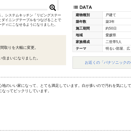
建物種別
戸建て
Ｋ。システムキッチン「リビングステー
とダイニングテーブルをつなげることで
築年数
築3年
ーディにこなせるようになりました。
施工期間
約50日
地域
愛媛県
家族構成
二世帯5人
た間取りを大幅に変更。
テーマ
明るい部屋、広
、
い住まいになりました。
お近くの「パナソニックの
心地のいい家になって、とても満足しています。白が多いので汚れを気にし
になってビックリしています。