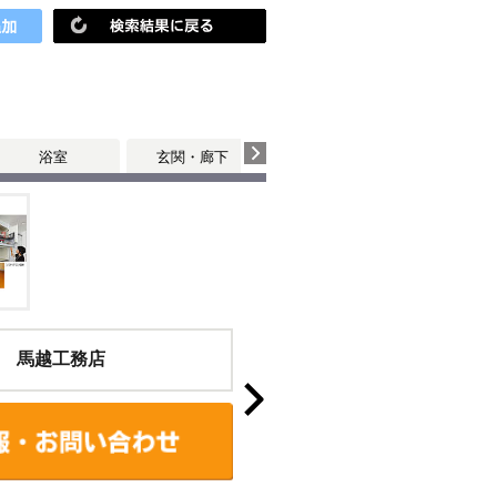
浴室
玄関・廊下
 馬越工務店