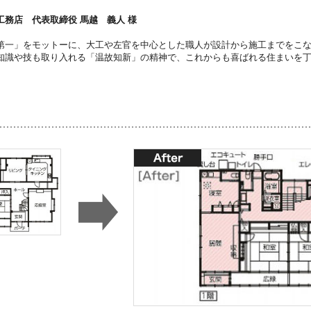
工務店 代表取締役 馬越 義人 様
第一」をモットーに、大工や左官を中心とした職人が設計から施工までをこ
知識や技も取り入れる「温故知新」の精神で、これからも喜ばれる住まいを