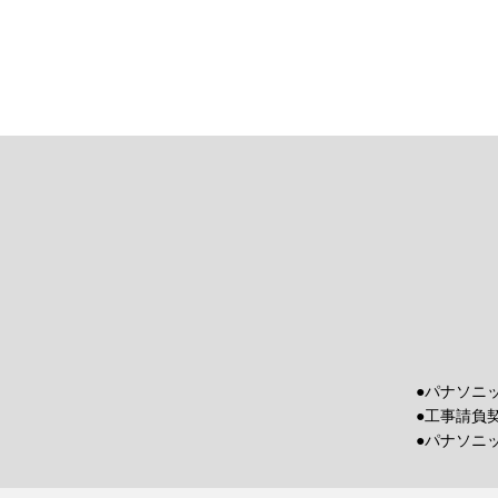
●パナソニ
●工事請負
●パナソニ