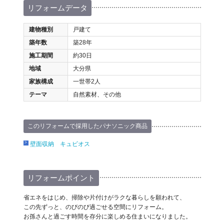
リフォームデータ
建物種別
戸建て
築年数
築28年
施工期間
約30日
地域
大分県
家族構成
一世帯2人
テーマ
自然素材、その他
このリフォームで採用したパナソニック商品
壁面収納 キュビオス
リフォームポイント
省エネをはじめ、掃除や片付けがラクな暮らしを願われて、
この先ずっと、のびのび過ごせる空間にリフォーム。
お孫さんと過ごす時間を存分に楽しめる住まいになりました。