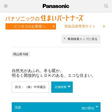
ビジネスのお客様へ
登録店様専用サイト
事例検索トップに戻る
岡山県 N様
自然光があふれ、冬も暖か。
明るく開放的なＬＤＫのある、エコな住まい。
担当： （株）中祥建設
店舗情報
他の部位