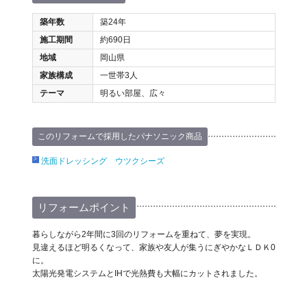
築年数
築24年
施工期間
約690日
地域
岡山県
家族構成
一世帯3人
テーマ
明るい部屋、広々
このリフォームで採用したパナソニック商品
洗面ドレッシング ウツクシーズ
リフォームポイント
暮らしながら2年間に3回のリフォームを重ねて、夢を実現。
見違えるほど明るくなって、家族や友人が集うにぎやかなＬＤＫ0
に。
太陽光発電システムとIHで光熱費も大幅にカットされました。