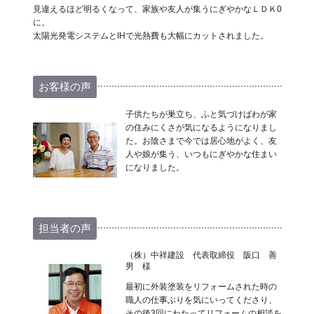
見違えるほど明るくなって、家族や友人が集うにぎやかなＬＤＫ0
に。
太陽光発電システムとIHで光熱費も大幅にカットされました。
お客様の声
子供たちが巣立ち、ふと気づけばわが家
の住みにくさが気になるようになりまし
た。お陰さまで今では居心地がよく、友
人や娘が集う、いつもにぎやかな住まい
になりました。
担当者の声
（株）中祥建設 代表取締役 阪口 善
男 様
最初に外装塗装をリフォームされた時の
職人の仕事ぶりを気にいってくださり、
その後3回にわたってリフォームの相談を