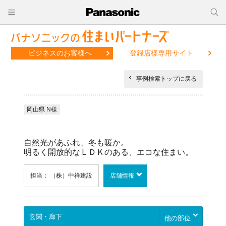
ビジネスのお客様へ
登録店様専用サイト
事例検索トップに戻る
岡山県 N様
自然光があふれ、冬も暖か。
明るく開放的なＬＤＫのある、エコな住まい。
担当： （株）中祥建設
店舗情報
他の部位