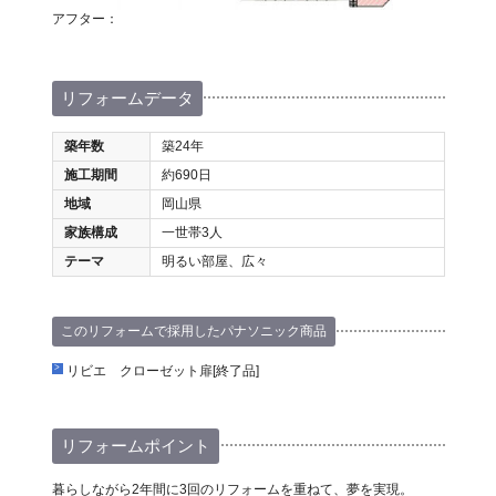
アフター：
リフォームデータ
築年数
築24年
施工期間
約690日
地域
岡山県
家族構成
一世帯3人
テーマ
明るい部屋、広々
このリフォームで採用したパナソニック商品
リビエ クローゼット扉[終了品]
リフォームポイント
暮らしながら2年間に3回のリフォームを重ねて、夢を実現。