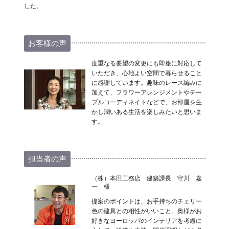
した。
お客様の声
度重なる要望の変更にも即座に対応して
いただき、心地よい空間で暮らせること
に感謝しています。趣味のレース編みに
加えて、フラワーアレンジメントやテー
ブルコーディネイトなどで、お部屋を生
かし潤いある生活を楽しみたいと思いま
す。
担当者の声
（株）本田工務店 建築課長 守川 嘉
一 様
提案のポイントは、お手持ちのチェリー
色の建具との相性がいいこと。奥様がお
好きなヨーロッパのインテリアを考慮に