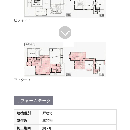
ビフォア：
アフター：
リフォームデータ
建物種別
戸建て
築年数
築22年
施工期間
約60日