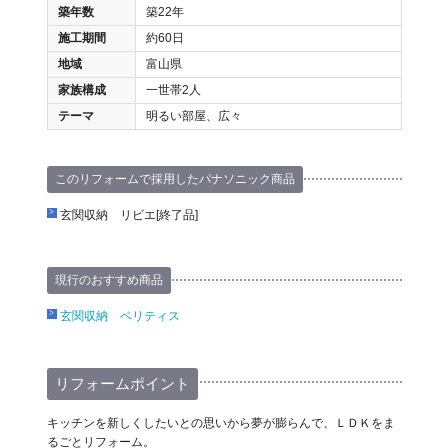
築年数
築22年
施工期間
約60日
地域
富山県
家族構成
一世帯2人
テーマ
明るい部屋、広々
このリフォームで採用したパナソニック商品
玄関収納 リビエ[終了品]
現行のおすすめ商品
玄関収納 ベリティス
リフォームポイント
キッチンを新しくしたいとの思いから夢が膨らんで、ＬＤＫをま
るごとリフォーム。