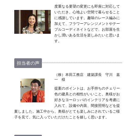
度重なる要望の変更にも即座に対応して
いただき、心地よい空間で暮らせること
に感謝しています。趣味のレース編みに
加えて、フラワーアレンジメントやテー
ブルコーディネイトなどで、お部屋を生
かし潤いある生活を楽しみたいと思いま
す。
担当者の声
（株）本田工務店 建築課長 守川 嘉
一 様
提案のポイントは、お手持ちのチェリー
色の建具との相性がいいこと。奥様がお
好きなヨーロッパのインテリアを考慮に
入れて、設備や内装、間接照明などを提
案しました。施工中から、奥様がとても楽しみにされているご様
子を見て、気に入っていただけたことを嬉しく思います。