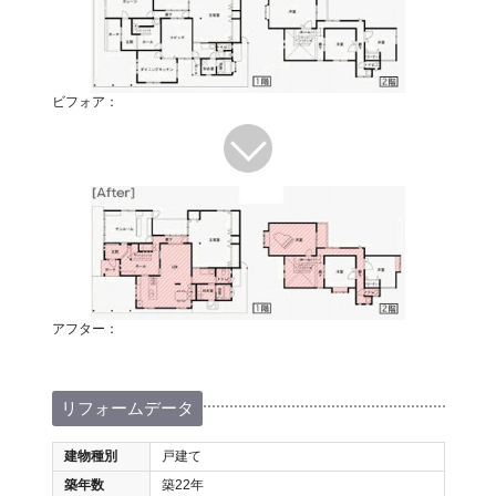
ビフォア：
アフター：
リフォームデータ
建物種別
戸建て
築年数
築22年