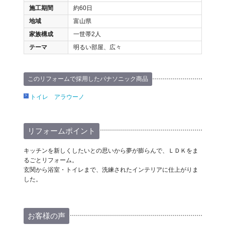
施工期間
約60日
地域
富山県
家族構成
一世帯2人
テーマ
明るい部屋、広々
このリフォームで採用したパナソニック商品
トイレ アラウーノ
リフォームポイント
キッチンを新しくしたいとの思いから夢が膨らんで、ＬＤＫをま
るごとリフォーム。
玄関から浴室・トイレまで、洗練されたインテリアに仕上がりま
した。
お客様の声