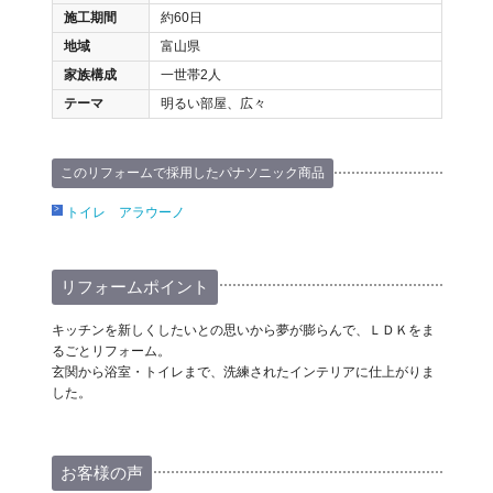
施工期間
約60日
地域
富山県
家族構成
一世帯2人
テーマ
明るい部屋、広々
このリフォームで採用したパナソニック商品
トイレ アラウーノ
リフォームポイント
キッチンを新しくしたいとの思いから夢が膨らんで、ＬＤＫをま
るごとリフォーム。
玄関から浴室・トイレまで、洗練されたインテリアに仕上がりま
した。
お客様の声