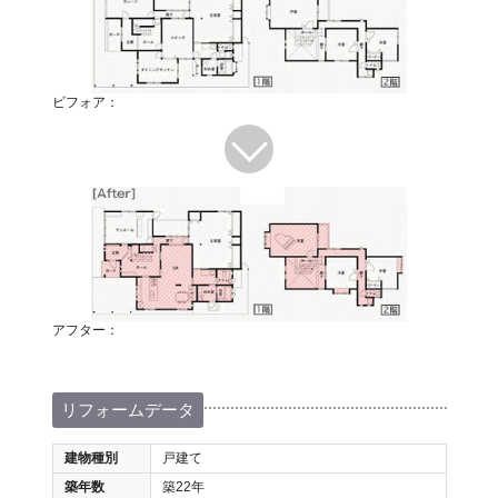
ビフォア：
アフター：
リフォームデータ
建物種別
戸建て
築年数
築22年