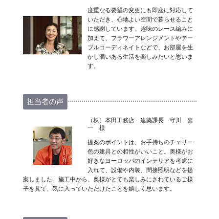
度重なる要望の変更にも即座に対応して
いただき、心地よい空間で暮らせること
に感謝しています。趣味のレース編みに
加えて、フラワーアレンジメントやテー
ブルコーディネイトなどで、お部屋を生
かし潤いある生活を楽しみたいと思いま
す。
担当者の声
（株）本田工務店 建築課長 守川 嘉
一 様
提案のポイントは、お手持ちのチェリー
色の建具との相性がいいこと。奥様がお
好きなヨーロッパのインテリアを考慮に
入れて、設備や内装、間接照明などを提
案しました。施工中から、奥様がとても楽しみにされているご様
子を見て、気に入っていただけたことを嬉しく思います。