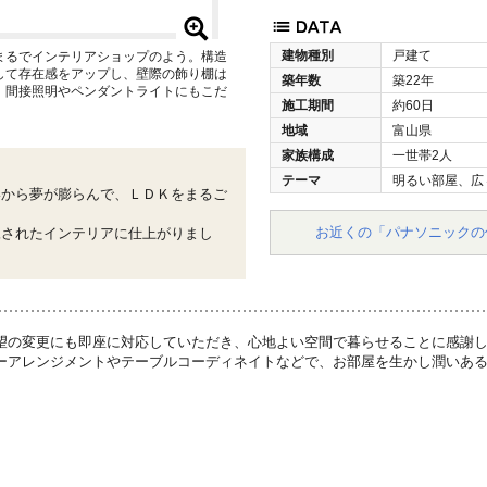
建物種別
戸建て
まるでインテリアショップのよう。構造
して存在感をアップし、壁際の飾り棚は
築年数
築22年
。間接照明やペンダントライトにもこだ
施工期間
約60日
地域
富山県
家族構成
一世帯2人
テーマ
明るい部屋、広
いから夢が膨らんで、ＬＤＫをまるご
お近くの「パナソニックの
練されたインテリアに仕上がりまし
望の変更にも即座に対応していただき、心地よい空間で暮らせることに感謝
ーアレンジメントやテーブルコーディネイトなどで、お部屋を生かし潤いあ