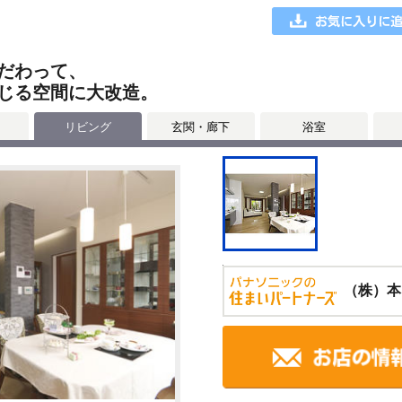
だわって、
じる空間に大改造。
リビング
玄関・廊下
浴室
（株）本