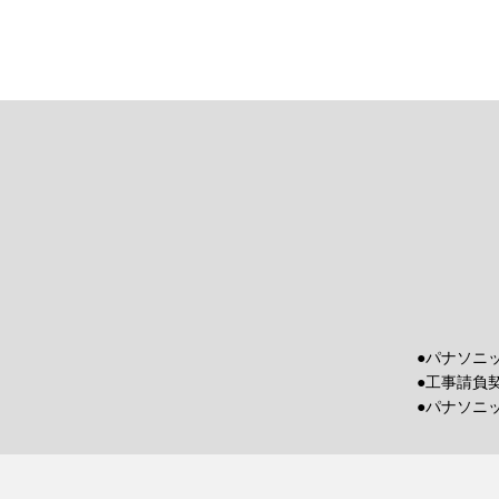
●パナソニ
●工事請負
●パナソニ