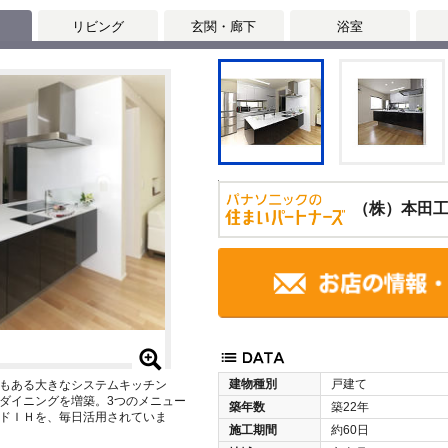
リビング
玄関・廊下
浴室
（株）本田
建物種別
戸建て
もある大きなシステムキッチン
ダイニングを増築。3つのメニュー
築年数
築22年
ドＩＨを、毎日活用されていま
施工期間
約60日