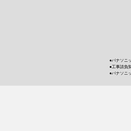
●パナソニ
●工事請負
●パナソニ