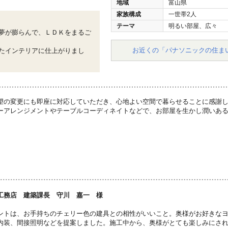
地域
富山県
家族構成
一世帯2人
テーマ
明るい部屋、広々
夢が膨らんで、ＬＤＫをまるご
お近くの「パナソニックの住ま
たインテリアに仕上がりまし
望の変更にも即座に対応していただき、心地よい空間で暮らせることに感謝
ーアレンジメントやテーブルコーディネイトなどで、お部屋を生かし潤いあ
工務店 建築課長 守川 嘉一 様
ントは、お手持ちのチェリー色の建具との相性がいいこと。奥様がお好きな
内装、間接照明などを提案しました。施工中から、奥様がとても楽しみにさ