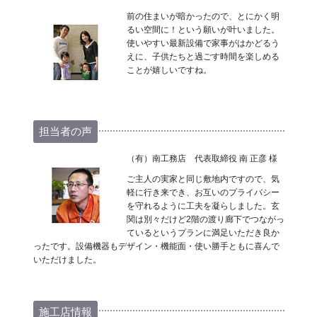
前の住まいが暗かったので、とにかく明
るい空間に！という願いが叶いました。
使いやすい最新設備で家事がはかどるう
えに、子供たちと過ごす時間を楽しめる
ことが嬉しいですね。
担当者の声
（有）南工務店 代表取締役 南 正彦 様
ご主人の実家と同じ敷地内ですので、気
軽に行き来でき、お互いのプライバシー
を守れるように工夫を凝らしました。玄
関は別々だけど2階の渡り廊下でつながっ
ているというプランに満足いただき良か
ったです。設備機器もデザイン・機能面・使い勝手ともに喜んで
いただけました。
施工店情報