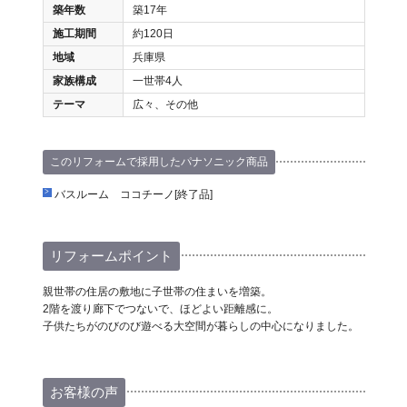
築年数
築17年
施工期間
約120日
地域
兵庫県
家族構成
一世帯4人
テーマ
広々、その他
このリフォームで採用したパナソニック商品
バスルーム ココチーノ[終了品]
リフォームポイント
親世帯の住居の敷地に子世帯の住まいを増築。
2階を渡り廊下でつないで、ほどよい距離感に。
子供たちがのびのび遊べる大空間が暮らしの中心になりました。
お客様の声