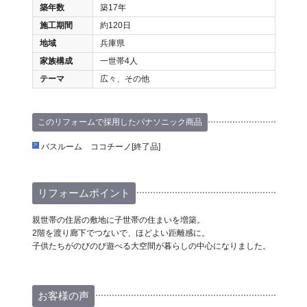
築年数
築17年
施工期間
約120日
地域
兵庫県
家族構成
一世帯4人
テーマ
広々、その他
このリフォームで採用したパナソニック商品
バスルーム ココチーノ[終了品]
リフォームポイント
親世帯の住居の敷地に子世帯の住まいを増築。
2階を渡り廊下でつないで、ほどよい距離感に。
子供たちがのびのび遊べる大空間が暮らしの中心になりました。
お客様の声