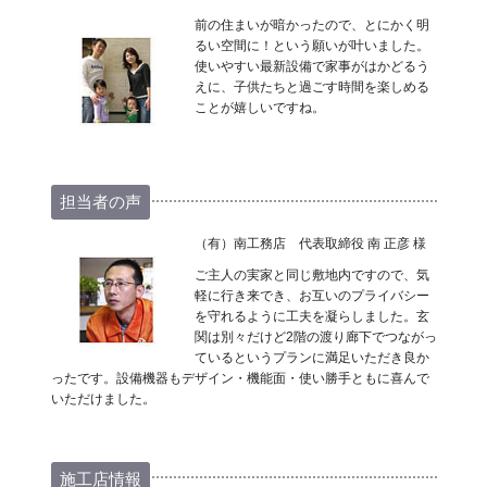
前の住まいが暗かったので、とにかく明
るい空間に！という願いが叶いました。
使いやすい最新設備で家事がはかどるう
えに、子供たちと過ごす時間を楽しめる
ことが嬉しいですね。
担当者の声
（有）南工務店 代表取締役 南 正彦 様
ご主人の実家と同じ敷地内ですので、気
軽に行き来でき、お互いのプライバシー
を守れるように工夫を凝らしました。玄
関は別々だけど2階の渡り廊下でつながっ
ているというプランに満足いただき良か
ったです。設備機器もデザイン・機能面・使い勝手ともに喜んで
いただけました。
施工店情報