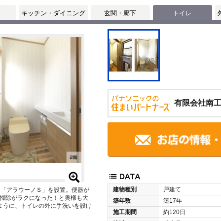
キッチン・ダイニング
玄関・廊下
トイレ
有限会社南
建物種別
戸建て
レ「アラウーノＳ」を設置。便器が
掃除がラクになった！と奥様も大
築年数
築17年
ように、トイレの外に手洗いを設け
施工期間
約120日