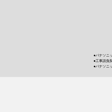
●パナソニ
●工事請負
●パナソニ