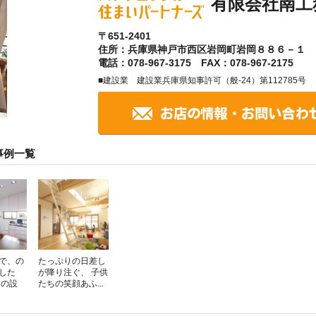
有限会社南工
〒651-2401
住所：兵庫県神戸市西区岩岡町岩岡８８６－１
電話：078-967-3175 FAX：078-967-2175
■建設業 建設業兵庫県知事許可（般-24）第112785号
事例一覧
で、の
たっぷりの日差し
した
が降り注ぐ、 子供
進の設
たちの笑顔あふ...