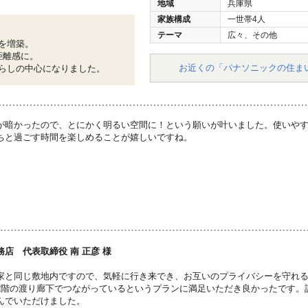
地域
兵庫県
家族構成
一世帯4人
テーマ
広々、その他
を増築。
距離感に。
お近くの「パナソニックの住ま
らしの中心になりました。
が暗かったので、とにかく明るい空間に！という願いが叶いました。使いや
ちと過ごす時間を楽しめることが嬉しいですね。
店 代表取締役 南 正彦 様
家と同じ敷地内ですので、気軽に行き来でき、お互いのプライバシーを守れ
2階の渡り廊下でつながっているというプランに満足いただき良かったです。
んでいただけました。