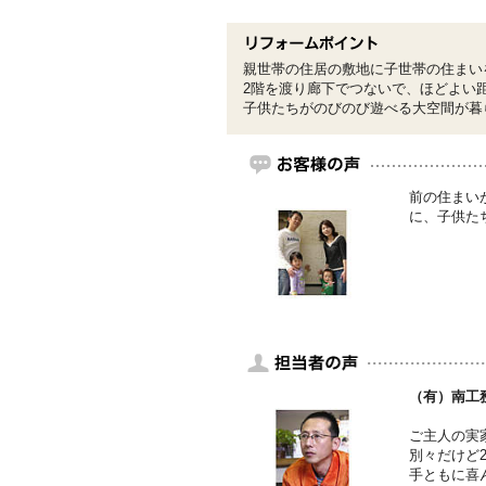
親世帯の住居の敷地に子世帯の住まい
2階を渡り廊下でつないで、ほどよい
子供たちがのびのび遊べる大空間が暮
前の住まい
に、子供た
（有）南工務
ご主人の実
別々だけど
手ともに喜