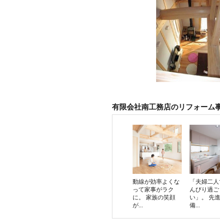
有限会社南工務店のリフォーム
動線が効率よくな
「夫婦二人
って家事がラク
んびり過ご
に。 家族の笑顔
い」。 先
が...
備...