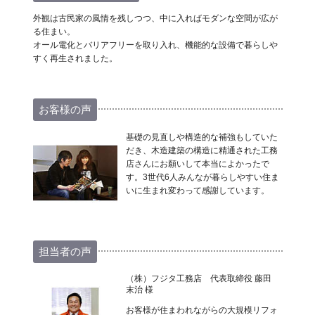
外観は古民家の風情を残しつつ、中に入ればモダンな空間が広が
る住まい。
オール電化とバリアフリーを取り入れ、機能的な設備で暮らしや
すく再生されました。
お客様の声
基礎の見直しや構造的な補強もしていた
だき、木造建築の構造に精通された工務
店さんにお願いして本当によかったで
す。3世代6人みんなが暮らしやすい住ま
いに生まれ変わって感謝しています。
担当者の声
（株）フジタ工務店 代表取締役 藤田
末治 様
お客様が住まわれながらの大規模リフォ