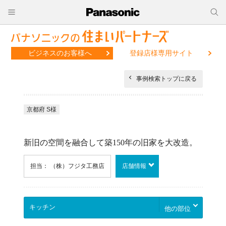
ビジネスのお客様へ
登録店様専用サイト
事例検索トップに戻る
京都府 S様
新旧の空間を融合して築150年の旧家を大改造。
担当： （株）フジタ工務店
店舗情報
他の部位