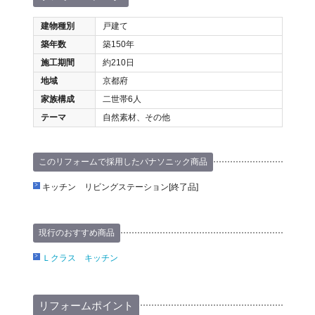
建物種別
戸建て
築年数
築150年
施工期間
約210日
地域
京都府
家族構成
二世帯6人
テーマ
自然素材、その他
このリフォームで採用したパナソニック商品
キッチン リビングステーション[終了品]
現行のおすすめ商品
Ｌクラス キッチン
リフォームポイント