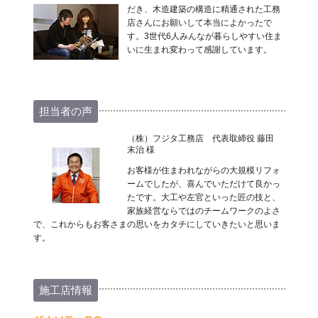
だき、木造建築の構造に精通された工務
店さんにお願いして本当によかったで
す。3世代6人みんなが暮らしやすい住ま
いに生まれ変わって感謝しています。
担当者の声
（株）フジタ工務店 代表取締役 藤田
末治 様
お客様が住まわれながらの大規模リフォ
ームでしたが、喜んでいただけて良かっ
たです。大工や左官といった匠の技と、
家族経営ならではのチームワークのよさ
で、これからもお客さまの思いをカタチにしていきたいと思いま
す。
施工店情報