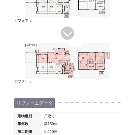
ビフォア：
アフター：
リフォームデータ
建物種別
戸建て
築年数
築150年
施工期間
約210日