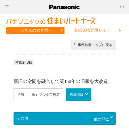
ビジネスのお客様へ
登録店様専用サイト
事例検索トップに戻る
京都府 S様
新旧の空間を融合して築150年の旧家を大改造。
担当： （株）フジタ工務店
店舗情報
他の部位