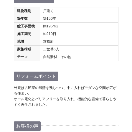
建物種別
戸建て
築年数
築150年
総工事面積
約196m
2
施工期間
約210日
地域
京都府
家族構成
二世帯6人
テーマ
自然素材、その他
リフォームポイント
外観は古民家の風情を残しつつ、中に入ればモダンな空間が広が
る住まい。
オール電化とバリアフリーを取り入れ、機能的な設備で暮らしや
すく再生されました。
お客様の声