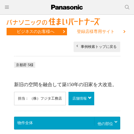
ビジネスのお客様へ
登録店様専用サイト
事例検索トップに戻る
京都府 S様
新旧の空間を融合して築150年の旧家を大改造。
担当： （株）フジタ工務店
店舗情報
他の部位