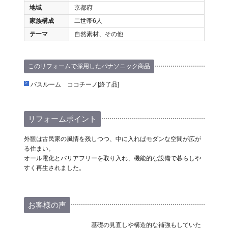
地域
京都府
家族構成
二世帯6人
テーマ
自然素材、その他
このリフォームで採用したパナソニック商品
バスルーム ココチーノ[終了品]
リフォームポイント
外観は古民家の風情を残しつつ、中に入ればモダンな空間が広が
る住まい。
オール電化とバリアフリーを取り入れ、機能的な設備で暮らしや
すく再生されました。
お客様の声
基礎の見直しや構造的な補強もしていた