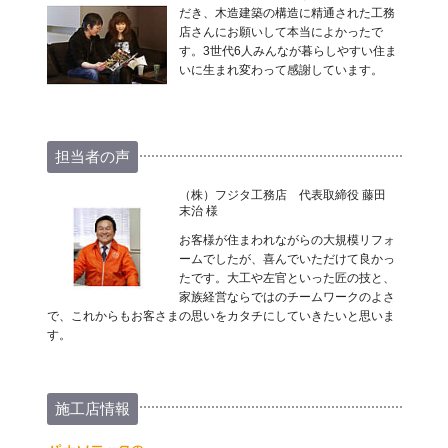
だき、木造建築の構造に精通された工務
店さんにお願いして本当によかったで
す。3世代6人みんなが暮らしやすい住ま
いに生まれ変わって感謝しています。
担当者の声
（株）フジタ工務店 代表取締役 藤田
末治 様
お客様が住まわれながらの大規模リフォ
ームでしたが、喜んでいただけて良かっ
たです。大工や左官といった匠の技と、
家族経営ならではのチームワークのよさ
で、これからもお客さまの思いをカタチにしていきたいと思いま
す。
施工店情報