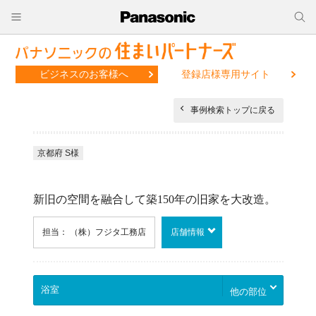
ビジネスのお客様へ
登録店様専用サイト
事例検索トップに戻る
京都府 S様
新旧の空間を融合して築150年の旧家を大改造。
担当： （株）フジタ工務店
店舗情報
他の部位