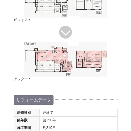
ビフォア：
アフター：
リフォームデータ
建物種別
戸建て
築年数
築150年
施工期間
約210日