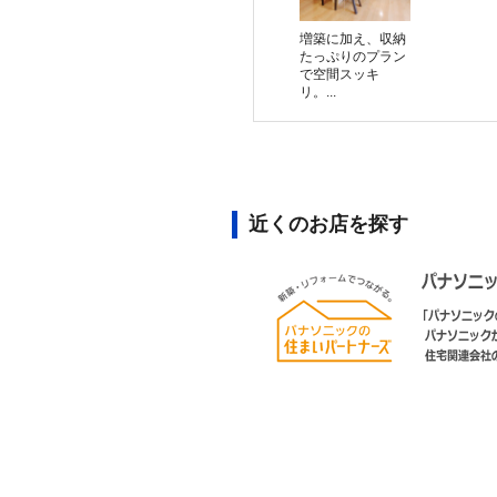
増築に加え、収納
たっぷりのプラン
で空間スッキ
リ。...
近くのお店を探す