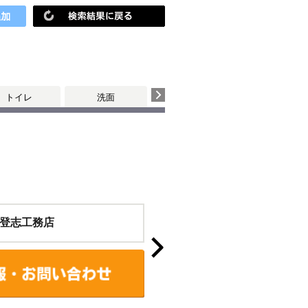
トイレ
洗面
個室
登志工務店