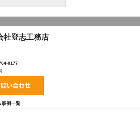
会社登志工務店
１
64-0177
号
ム事例一覧