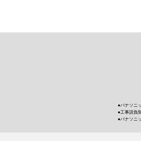
●パナソニ
●工事請負
●パナソニ