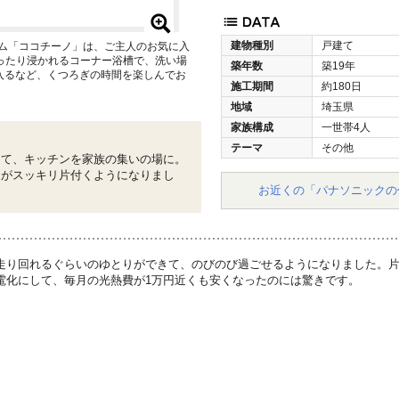
建物種別
戸建て
ーム「ココチーノ」は、ご主人のお気に入
ゆったり浸かれるコーナー浴槽で、洗い場
築年数
築19年
入るなど、くつろぎの時間を楽しんでお
施工期間
約180日
地域
埼玉県
家族構成
一世帯4人
テーマ
その他
して、キッチンを家族の集いの場に。
家がスッキリ片付くようになりまし
お近くの「パナソニックの
走り回れるぐらいのゆとりができて、のびのび過ごせるようになりました。
電化にして、毎月の光熱費が1万円近くも安くなったのには驚きです。