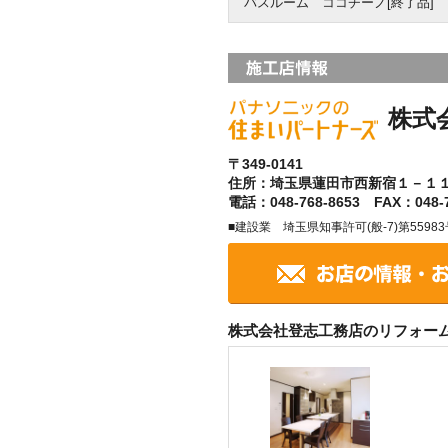
バスルーム ココチーノ[終了品]
株式
〒349-0141
住所：埼玉県蓮田市西新宿１－１
電話：048-768-8653 FAX：048-7
■建設業 埼玉県知事許可(般-7)第55983
株式会社登志工務店のリフォー