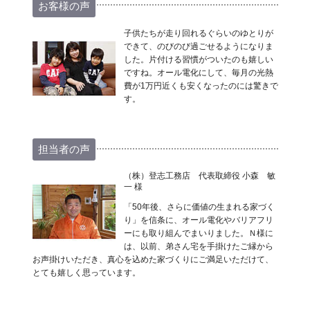
お客様の声
子供たちが走り回れるぐらいのゆとりが
できて、のびのび過ごせるようになりま
した。片付ける習慣がついたのも嬉しい
ですね。オール電化にして、毎月の光熱
費が1万円近くも安くなったのには驚きで
す。
担当者の声
（株）登志工務店 代表取締役 小森 敏
一 様
「50年後、さらに価値の生まれる家づく
り」を信条に、オール電化やバリアフリ
ーにも取り組んでまいりました。Ｎ様に
は、以前、弟さん宅を手掛けたご縁から
お声掛けいただき、真心を込めた家づくりにご満足いただけて、
とても嬉しく思っています。