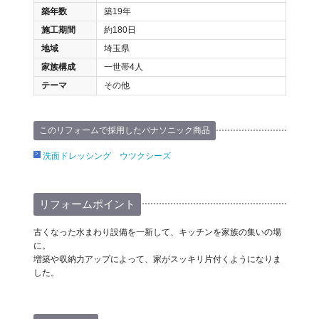
築年数
築19年
施工期間
約180日
地域
埼玉県
家族構成
一世帯4人
テーマ
その他
このリフォームで採用したパナソニック商品
洗面ドレッシング ウツクシーズ
リフォームポイント
古くなった水まわり設備を一新して、キッチンを家族の集いの場
に。
増築や収納力アップによって、家がスッキリ片付くようになりま
した。