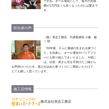
ですね。オール電化にして、毎月の光熱
費が1万円近くも安くなったのには驚きで
す。
担当者の声
（株）登志工務店 代表取締役 小森 敏
一 様
「50年後、さらに価値の生まれる家づく
り」を信条に、オール電化やバリアフリ
ーにも取り組んでまいりました。Ｎ様に
は、以前、弟さん宅を手掛けたご縁から
お声掛けいただき、真心を込めた家づくりにご満足いただけて、
とても嬉しく思っています。
施工店情報
株式会社登志工務店