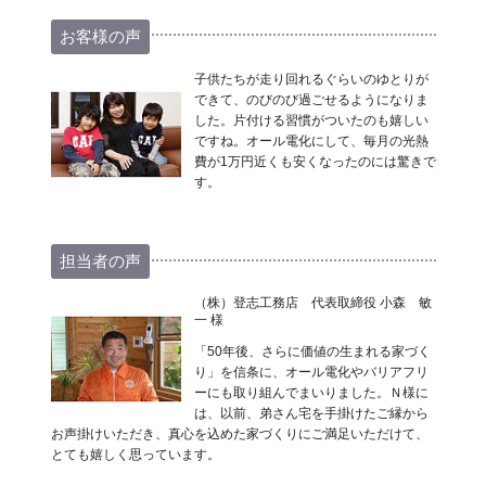
お客様の声
子供たちが走り回れるぐらいのゆとりが
できて、のびのび過ごせるようになりま
した。片付ける習慣がついたのも嬉しい
ですね。オール電化にして、毎月の光熱
費が1万円近くも安くなったのには驚きで
す。
担当者の声
（株）登志工務店 代表取締役 小森 敏
一 様
「50年後、さらに価値の生まれる家づく
り」を信条に、オール電化やバリアフリ
ーにも取り組んでまいりました。Ｎ様に
は、以前、弟さん宅を手掛けたご縁から
お声掛けいただき、真心を込めた家づくりにご満足いただけて、
とても嬉しく思っています。