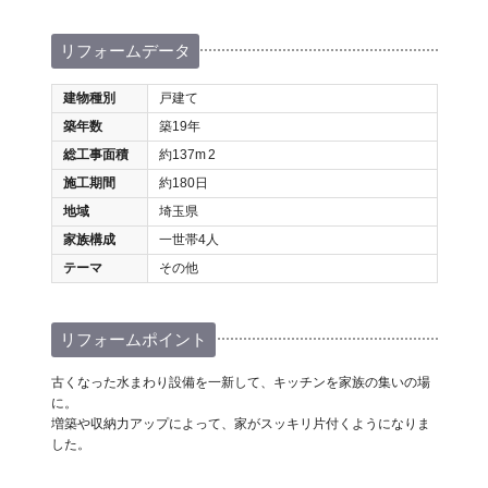
リフォームデータ
建物種別
戸建て
築年数
築19年
総工事面積
約137m
2
施工期間
約180日
地域
埼玉県
家族構成
一世帯4人
テーマ
その他
リフォームポイント
古くなった水まわり設備を一新して、キッチンを家族の集いの場
に。
増築や収納力アップによって、家がスッキリ片付くようになりま
した。