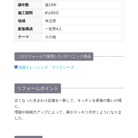
築年数
築19年
施工期間
約180日
地域
埼玉県
家族構成
一世帯4人
テーマ
その他
このリフォームで採用したパナソニック商品
洗面ドレッシング ウツクシーズ
リフォームポイント
古くなった水まわり設備を一新して、キッチンを家族の集いの場
に。
増築や収納力アップによって、家がスッキリ片付くようになりま
した。