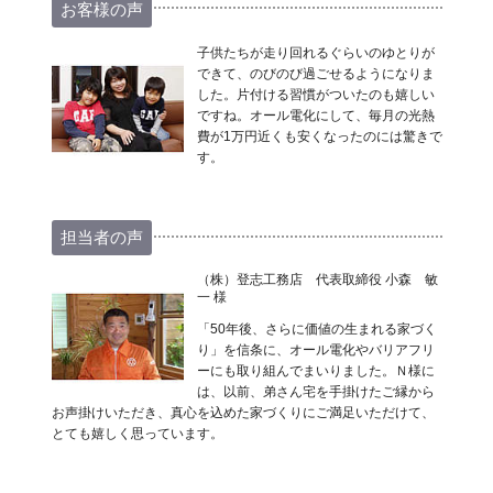
お客様の声
子供たちが走り回れるぐらいのゆとりが
できて、のびのび過ごせるようになりま
した。片付ける習慣がついたのも嬉しい
ですね。オール電化にして、毎月の光熱
費が1万円近くも安くなったのには驚きで
す。
担当者の声
（株）登志工務店 代表取締役 小森 敏
一 様
「50年後、さらに価値の生まれる家づく
り」を信条に、オール電化やバリアフリ
ーにも取り組んでまいりました。Ｎ様に
は、以前、弟さん宅を手掛けたご縁から
お声掛けいただき、真心を込めた家づくりにご満足いただけて、
とても嬉しく思っています。