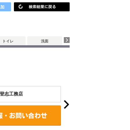
トイレ
洗面
個室
登志工務店