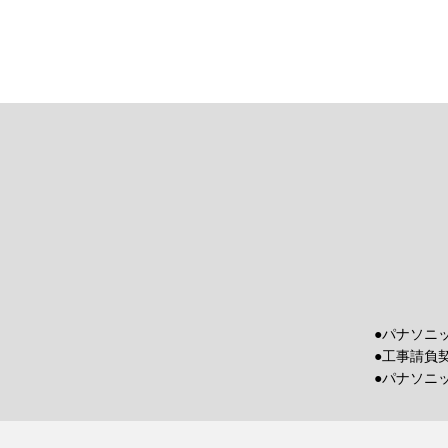
●パナソニ
●工事請負
●パナソニ