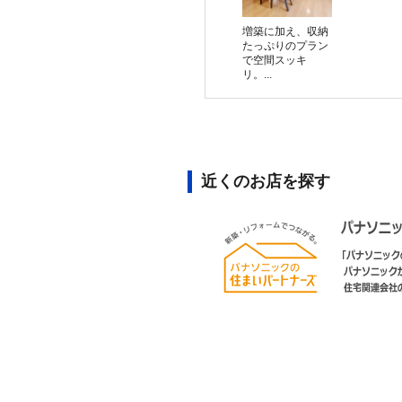
増築に加え、収納
たっぷりのプラン
で空間スッキ
リ。...
近くのお店を探す