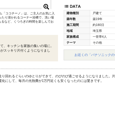
建物種別
戸建て
ーム「ココチーノ」は、ご主人のお気に入
ゆったり浸かれるコーナー浴槽で、洗い場
築年数
築19年
入るなど、くつろぎの時間を楽しんでお
施工期間
約180日
地域
埼玉県
家族構成
一世帯4人
テーマ
その他
して、キッチンを家族の集いの場に。
家がスッキリ片付くようになりまし
お近くの「パナソニックの
走り回れるぐらいのゆとりができて、のびのび過ごせるようになりました。
電化にして、毎月の光熱費が1万円近くも安くなったのには驚きです。