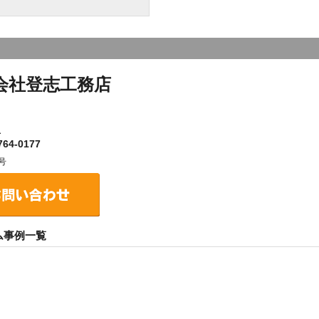
会社登志工務店
１
64-0177
号
ム事例一覧