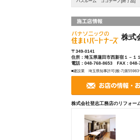
バスルーム ココチーノ[終了品]
株式
〒349-0141
住所：埼玉県蓮田市西新宿１－１
電話：048-768-8653 FAX：048-7
■建設業 埼玉県知事許可(般-7)第55983
株式会社登志工務店のリフォー