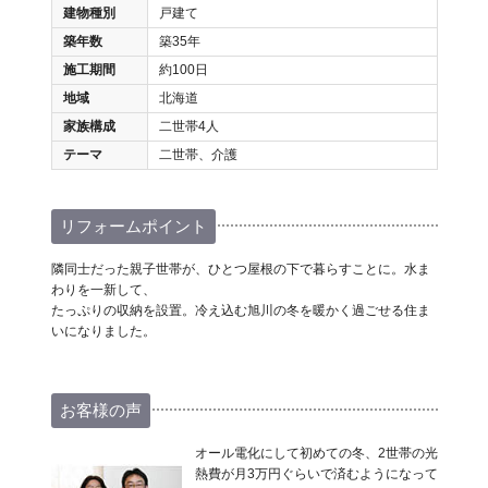
建物種別
戸建て
築年数
築35年
施工期間
約100日
地域
北海道
家族構成
二世帯4人
テーマ
二世帯、介護
リフォームポイント
隣同士だった親子世帯が、ひとつ屋根の下で暮らすことに。水ま
わりを一新して、
たっぷりの収納を設置。冷え込む旭川の冬を暖かく過ごせる住ま
いになりました。
お客様の声
オール電化にして初めての冬、2世帯の光
熱費が月3万円ぐらいで済むようになって