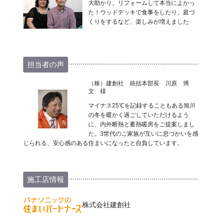
大助かり。リフォームして本当によかっ
た！ウッドデッキで食事をしたり、庭づ
くりをするなど、楽しみが増えました
担当者の声
（株）建創社 統括本部長 川原 博
文 様
マイナス25℃を記録することもある旭川
の冬を暖かく過ごしていただけるよう
に、内外断熱と蓄熱暖房をご提案しまし
た。3世代のご家族が互いに息づかいを感
じられる、安心感のある住まいになったと自負しています。
施工店情報
株式会社建創社