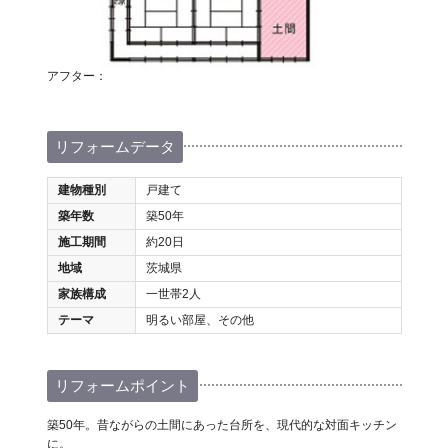
アフター：
リフォームデータ
建物種別
戸建て
築年数
築50年
施工期間
約20日
地域
茨城県
家族構成
一世帯2人
テーマ
明るい部屋、その他
リフォームポイント
築50年。昔ながらの土間にあった台所を、現代的な対面キッチン
に。