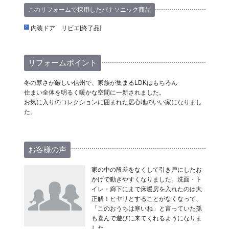
このリフォームで採用したパナソニック商品
内装ドア リビエ[終了品]
リフォームポイント
冬の寒さが厳しい信州で、家族が集まるLDKはもちろん
住まい全体を明るく暖かな空間に一新されました。
お気に入りのコレクションに囲まれた居心地のいい家になりまし
た。
お客様の声
家の中の段差をなくして引き戸にしたお
かげで動きやすくなりました。洗面・ト
イレ・廊下にまで床暖房を入れたのは大
正解！ヒヤリとすることがなくなって、
「このおうちは寒いね」と言っていた孫
も喜んで遊びに来てくれるようになりま
した。