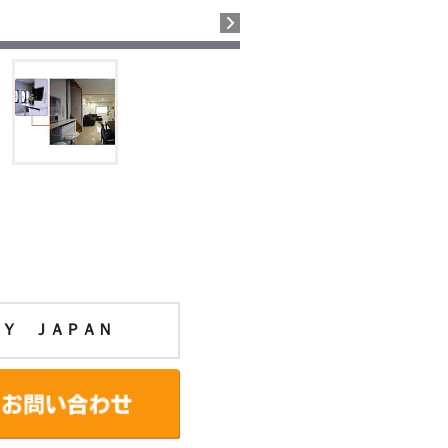
ＮＹ ＪＡＰＡＮ