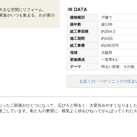
の大きな空間にリフォーム。
家族がいつも集まる、わが家の
建物種別
戸建て
築年数
築13年
総工事面積
約35m
2
施工期間
約14日
総工事費
約240万円
地域
大阪府
家族構成
一世帯4人
テーマ
明るい部屋、その他
お近くの「パナソニックの住ま
だった二部屋がひとつになって、広びろと明るく、大変住みやすくなりまし
過ごしています。私たちの要望に、根気よく頭をひねってがんばってくれた