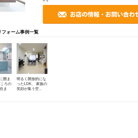
0号
リフォーム事例一覧
に囲ま
明るく開放的にな
ごころの
ったLDK、 家族の
な住ま
笑顔が集う空...