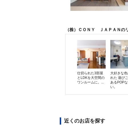
（株）ＣＯＮＹ ＪＡＰＡＮの
仕切られた3部屋
大好きな色
とLDKを大空間の
れた 遊び
ワンルームに。...
あるPOP
い。
近くのお店を探す