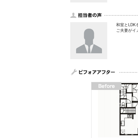
和室とLD
ご夫妻がイ