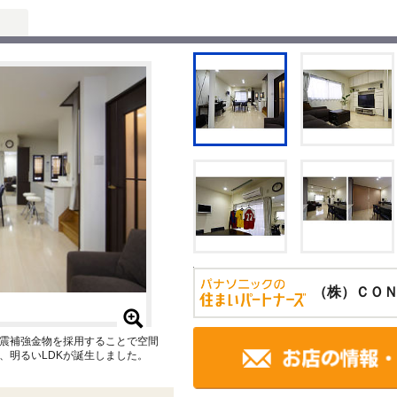
（株）ＣＯ
震補強金物を採用することで空間
、明るいLDKが誕生しました。