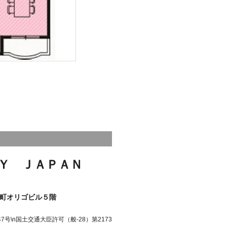
Ｙ ＪＡＰＡＮ
町オリゴビル５階
号\n国土交通大臣許可（般-28）第2173