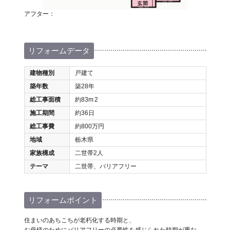
アフター：
リフォームデータ
建物種別
戸建て
築年数
築28年
総工事面積
約83m
2
施工期間
約36日
総工事費
約800万円
地域
栃木県
家族構成
二世帯2人
テーマ
二世帯、バリアフリー
リフォームポイント
住まいのあちこちが老朽化する時期と、
お母様のためにバリアフリーの必要性を感じられた時期が重な