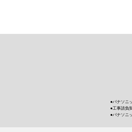
●パナソニ
●工事請負
●パナソニ