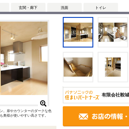
玄関・廊下
洗面
トイレ
有限会社鞍
ン。扉やカウンターのダークな色
も奥様が使いやすい高さです。