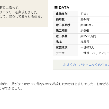
要望に添って、
リアフリーを実現しました。
建物種別
戸建て
して、安心して暮らせる住まい
築年数
築44年
総工事面積
約106m
2
施工期間
約90日
総工事費
約2500万円
地域
群馬県
家族構成
一世帯3人
テーマ
二世帯、バリアフリ
お近くの「パナソニックの住ま
剥がれ、足がひっかかって危ないので相談したのがはじまりでした。おかげ
とができました。