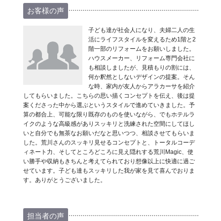
お客様の声
子ども達が社会人になり、夫婦二人の生
活にライフスタイルを変えるため1階と2
階一部のリフォームをお願いしました。
ハウスメーカー、リフォーム専門会社に
も相談しましたが、見積もりの割には、
何か釈然としないデザインの提案。そん
な時、家内が友人からアラカーサを紹介
してもらいました。こちらの思い描くコンセプトを伝え、後は提
案くださった中から選ぶというスタイルで進めていきました。予
算の都合上、可能な限り既存のものを使いながら、でもホテルラ
イクのような高級感がありスッキリと洗練された空間にしてほし
いと自分でも無茶なお願いだなと思いつつ、相談させてもらいま
した。荒川さんのスッキリ見せるコンセプトと、トータルコーデ
ィネート力、そしてところどころに見え隠れする荒川Magic、使
い勝手や収納もきちんと考えてられており想像以上に快適に過ご
せています。子ども達もスッキリした我が家を見て喜んでおりま
す。ありがとうございました。
担当者の声