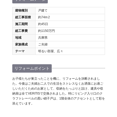
建物種別
戸建て
総工事面積
約74m
2
施工期間
約45日
総工事費
約1150万円
地域
兵庫県
家族構成
ご夫婦
テーマ
明るい部屋、広々
リフォームポイント
お子様たちが巣立ったことを機に、リフォームを決断されまし
た。今後はご夫婦お二人での生活をストレスなくお洒落にお過ご
しいただくためのお家として、収納をたっぷりと設け、建具や収
納扉は全てVERITISで交換されました。特にリビング入り口のク
ラフトレーベルの黒い硝子戸は、1階全体のアクセントとして彩を
添えています。