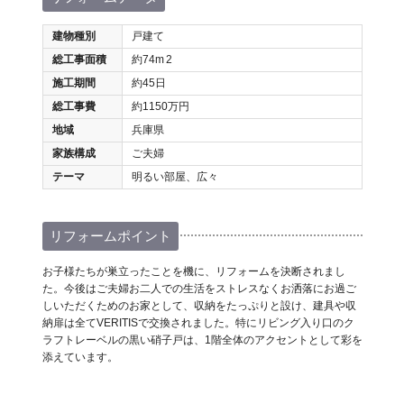
建物種別
戸建て
総工事面積
約74m
2
施工期間
約45日
総工事費
約1150万円
地域
兵庫県
家族構成
ご夫婦
テーマ
明るい部屋、広々
リフォームポイント
お子様たちが巣立ったことを機に、リフォームを決断されまし
た。今後はご夫婦お二人での生活をストレスなくお洒落にお過ご
しいただくためのお家として、収納をたっぷりと設け、建具や収
納扉は全てVERITISで交換されました。特にリビング入り口のク
ラフトレーベルの黒い硝子戸は、1階全体のアクセントとして彩を
添えています。