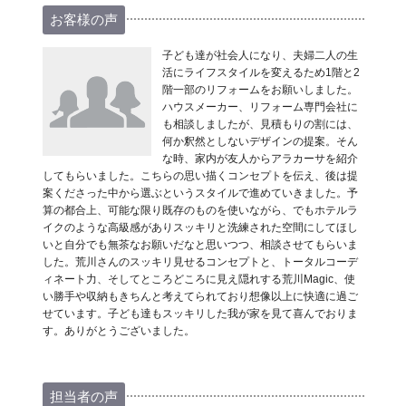
お客様の声
子ども達が社会人になり、夫婦二人の生
活にライフスタイルを変えるため1階と2
階一部のリフォームをお願いしました。
ハウスメーカー、リフォーム専門会社に
も相談しましたが、見積もりの割には、
何か釈然としないデザインの提案。そん
な時、家内が友人からアラカーサを紹介
してもらいました。こちらの思い描くコンセプトを伝え、後は提
案くださった中から選ぶというスタイルで進めていきました。予
算の都合上、可能な限り既存のものを使いながら、でもホテルラ
イクのような高級感がありスッキリと洗練された空間にしてほし
いと自分でも無茶なお願いだなと思いつつ、相談させてもらいま
した。荒川さんのスッキリ見せるコンセプトと、トータルコーデ
ィネート力、そしてところどころに見え隠れする荒川Magic、使
い勝手や収納もきちんと考えてられており想像以上に快適に過ご
せています。子ども達もスッキリした我が家を見て喜んでおりま
す。ありがとうございました。
担当者の声