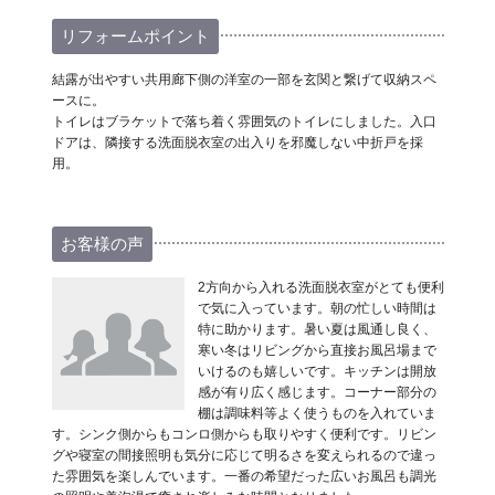
リフォームポイント
結露が出やすい共用廊下側の洋室の一部を玄関と繋げて収納スペ
ースに。
トイレはブラケットで落ち着く雰囲気のトイレにしました。入口
ドアは、隣接する洗面脱衣室の出入りを邪魔しない中折戸を採
用。
お客様の声
2方向から入れる洗面脱衣室がとても便利
で気に入っています。朝の忙しい時間は
特に助かります。暑い夏は風通し良く、
寒い冬はリビングから直接お風呂場まで
いけるのも嬉しいです。キッチンは開放
感が有り広く感じます。コーナー部分の
棚は調味料等よく使うものを入れていま
す。シンク側からもコンロ側からも取りやすく便利です。リビン
グや寝室の間接照明も気分に応じて明るさを変えられるので違っ
た雰囲気を楽しんでいます。一番の希望だった広いお風呂も調光