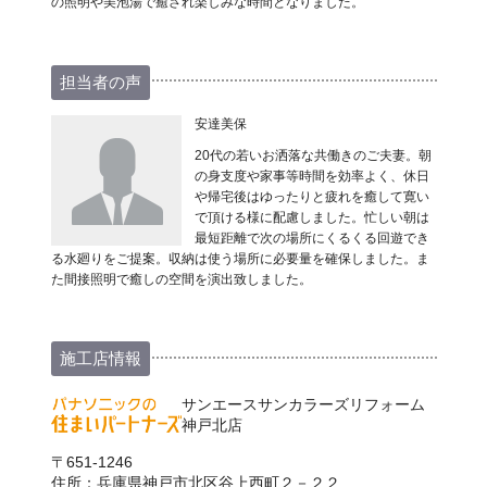
の照明や美泡湯で癒され楽しみな時間となりました。
担当者の声
安達美保
20代の若いお洒落な共働きのご夫妻。朝
の身支度や家事等時間を効率よく、休日
や帰宅後はゆったりと疲れを癒して寛い
で頂ける様に配慮しました。忙しい朝は
最短距離で次の場所にくるくる回遊でき
る水廻りをご提案。収納は使う場所に必要量を確保しました。ま
た間接照明で癒しの空間を演出致しました。
施工店情報
サンエースサンカラーズリフォーム
神戸北店
〒651-1246
住所：兵庫県神戸市北区谷上西町２－２２