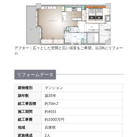
アフター：広々とした空間と広い浴室をご希望。1LDKにリフォー
ム
リフォームデータ
建物種別
マンション
築年数
築35年
総工事面積
約70m
2
施工期間
約40日
総工事費
約1000万円
地域
兵庫県
家族構成
2人