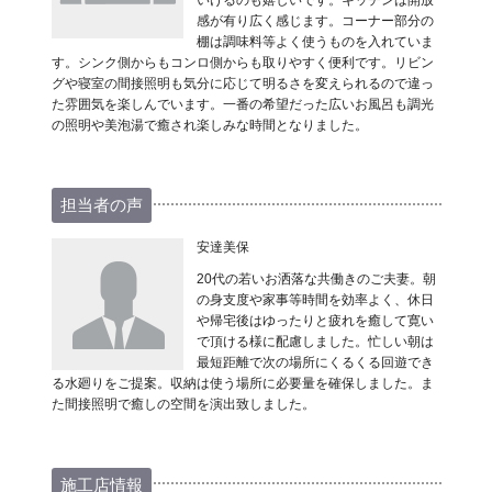
感が有り広く感じます。コーナー部分の
棚は調味料等よく使うものを入れていま
す。シンク側からもコンロ側からも取りやすく便利です。リビン
グや寝室の間接照明も気分に応じて明るさを変えられるので違っ
た雰囲気を楽しんでいます。一番の希望だった広いお風呂も調光
の照明や美泡湯で癒され楽しみな時間となりました。
担当者の声
安達美保
20代の若いお洒落な共働きのご夫妻。朝
の身支度や家事等時間を効率よく、休日
や帰宅後はゆったりと疲れを癒して寛い
で頂ける様に配慮しました。忙しい朝は
最短距離で次の場所にくるくる回遊でき
る水廻りをご提案。収納は使う場所に必要量を確保しました。ま
た間接照明で癒しの空間を演出致しました。
施工店情報