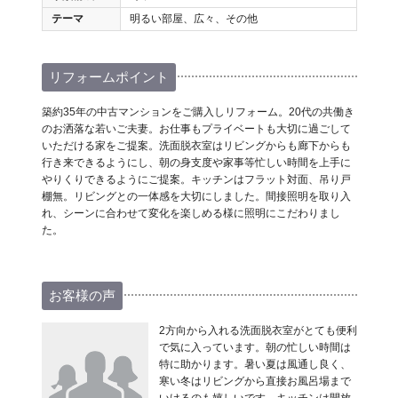
テーマ
明るい部屋、広々、その他
リフォームポイント
築約35年の中古マンションをご購入しリフォーム。20代の共働き
のお洒落な若いご夫妻。お仕事もプライベートも大切に過ごして
いただける家をご提案。洗面脱衣室はリビングからも廊下からも
行き来できるようにし、朝の身支度や家事等忙しい時間を上手に
やりくりできるようにご提案。キッチンはフラット対面、吊り戸
棚無。リビングとの一体感を大切にしました。間接照明を取り入
れ、シーンに合わせて変化を楽しめる様に照明にこだわりまし
た。
お客様の声
2方向から入れる洗面脱衣室がとても便利
で気に入っています。朝の忙しい時間は
特に助かります。暑い夏は風通し良く、
寒い冬はリビングから直接お風呂場まで
いけるのも嬉しいです。キッチンは開放