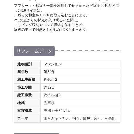
アフター：・和室の一部を利用してせまかった浴室を1116サイズ
→1418サイズに。
・残りの和室をＬＤＫに取り込むことにより、
3つの窓からの採光が入り明るい空間に。
・リビング収納やニッチ収納を作ることで、
家族のモノで雑然としがちなLDKもすっきり。
リフォームデータ
建物種別
マンション
築年数
築24年
総工事面積
約66m
2
施工期間
約32日
総工事費
約896万円
地域
兵庫県
家族構成
夫婦＋子ども1人
テーマ
団らんキッチン、明るい部屋、広々、その他