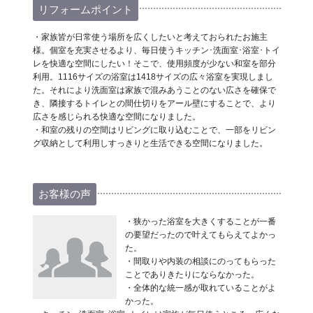
リフォームポイント
・家族皆が日常使う場所を広くしたいと考えておられたお施主
様。個室を充実させるより、毎日使うキッチン･洗面室･浴室･トイ
レを快適な空間にしたい！そこで、使用頻度が少ない和室を部分
利用。1116サイズの浴室は1418サイズの広々浴室を実現しまし
た。それにより洗面室は家族で混みあうことのない広さを確保で
き、隣接するトイレとの間仕切りをアール壁にすることで、より
広さを感じられる快適な空間になりました。
・和室の残りの空間はリビングに取り込むことで、一部をリビン
グ収納として利用しすっきりと生活できる空間になりました。
お客様の声
・狭かった浴室を大きくすることが一番
の要望だったので叶えてもらえてよかっ
た。
・間取りや内装の相談にのってもらった
ことでありきたりにならなかった。
・全体的な統一感が取れていることがよ
かった。