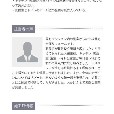
・キッチン･洗面室･浴室･トイレは家族が毎日使うところ。広くな
って気分がよい。
・洗面室とトイレのアール壁の提案が気に入っている。
担当者の声
同じマンション内の別室からの住み替え
全面リフォームです。
家族皆が日常使う場所を広くしたいと考
えておられたお施主様。キッチン･洗面
室･浴室･トイレは家族が毎日使う場所で
すので重点的に取り組みました。デメリ
ットが生じる可能性もよく理解され、ど
こを犠牲にするかを慎重に考えられました。また、全体のデザイ
ンについてはリゾートホテルのような統一感を重視され、提案ご
とにご家族で吟味していただきました。おかげさまで素敵な空間
が完成しました。
施工店情報