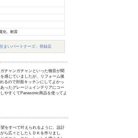
電化、耐震
住まいパートナーズ」登録店
りガチャンガチャンといった物音が聞
さを感じていましたが、リフォーム後
見れるので対面キッチンにしてよかっ
であったグレージュインテリアにコー
すくてPanasonic商品を使ってよ
要望をすべて叶えられるように、設計
ながら広々としたＬＤＫを作りまし