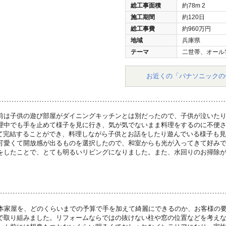
総工事面積
約78m
2
施工期間
約120日
総工事費
約960万円
地域
兵庫県
テーマ
二世帯、オール
お近くの「パナソニックの
前は子供の遊び部屋がダイニングキッチンとは別だったので、子供が泣いた
理中でも手を止めて様子を見に行き、気が気でないまま料理をするのに不便
全て完結することができ、料理しながら子供とお話をしたり遊んでいる様子も
可愛くて開放感が出るものを選択したので、和室からも光が入ってきて好み
をしたことで、とても明るいリビングになりました。また、水回りのお掃除がしや
。
日本家屋を、どのくらいまでの予算で手を加えて綺麗にできるのか、お客様の
で取り組みました。リフォームならではの抜けない柱や窓の位置などを考え