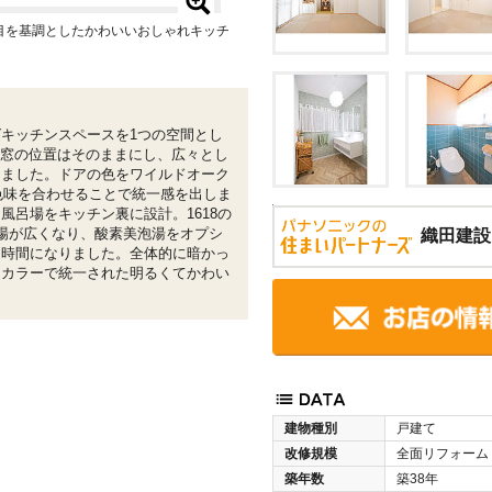
目を基調としたかわいいおしゃれキッチ
キッチンスペースを1つの空間とし
や窓の位置はそのままにし、広々とし
しました。ドアの色をワイルドオーク
色味を合わせることで統一感を出しま
風呂場をキッチン裏に設計。1618の
場が広くなり、酸素美泡湯をオプシ
織田建設
な時間になりました。全体的に暗かっ
ュカラーで統一された明るくてかわい
建物種別
戸建て
改修規模
全面リフォーム
築年数
築38年