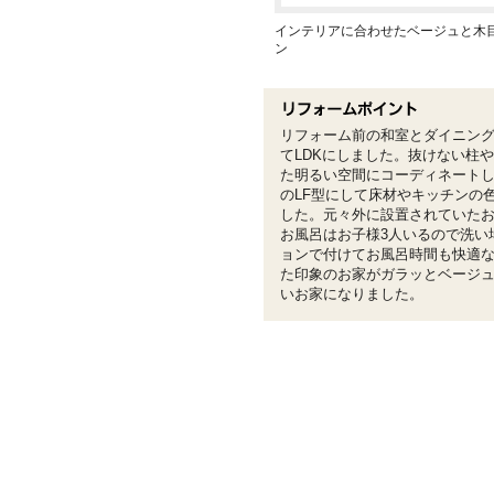
インテリアに合わせたベージュと木
ン
リフォーム前の和室とダイニング
てLDKにしました。抜けない柱
た明るい空間にコーディネート
のLF型にして床材やキッチンの
した。元々外に設置されていたお
お風呂はお子様3人いるので洗い
ョンで付けてお風呂時間も快適
た印象のお家がガラッとベージ
いお家になりました。