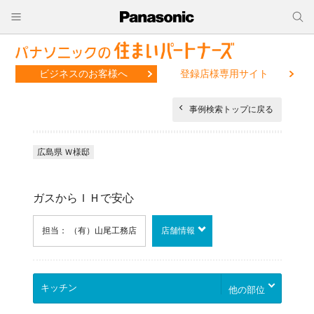
ビジネスのお客様へ
登録店様専用サイト
事例検索トップに戻る
広島県 Ｗ様邸
ガスからＩＨで安心
担当： （有）山尾工務店
店舗情報
他の部位